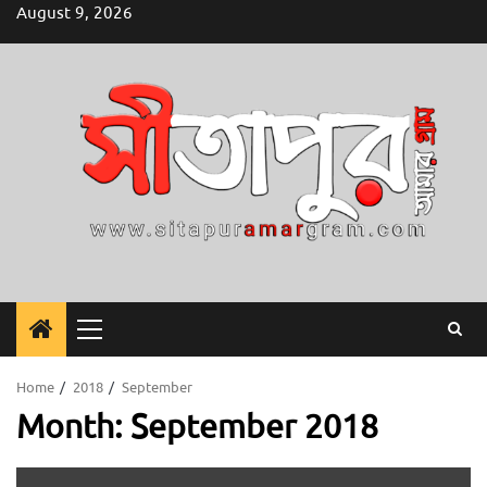
Skip
August 9, 2026
to
content
Primary
Menu
Home
2018
September
Month:
September 2018