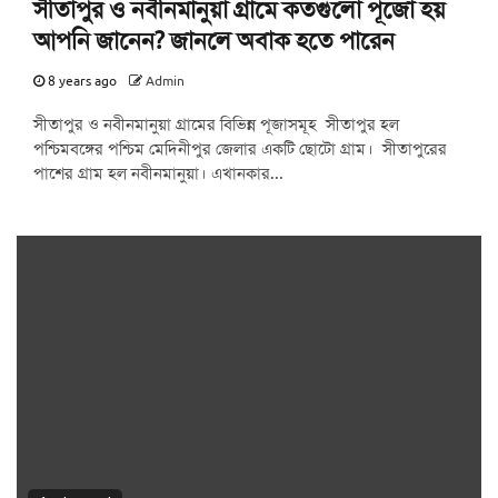
সীতাপুর ও নবীনমানুয়া গ্রামে কতগুলো পূজো হয়
আপনি জানেন? জানলে অবাক হতে পারেন
8 years ago
Admin
সীতাপুর ও নবীনমানুয়া গ্রামের বিভিন্ন পূজাসমূহ সীতাপুর হল
পশ্চিমবঙ্গের পশ্চিম মেদিনীপুর জেলার একটি ছোটো গ্রাম। সীতাপুরের
পাশের গ্রাম হল নবীনমানুয়া। এখানকার...