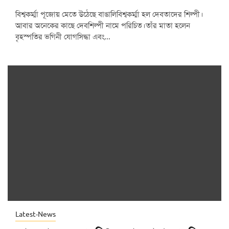
বিশ্বকর্ম্মা পূজোয় মেতে উঠেছে বাঙালিবিশ্বকর্ম্মা হল দেবতাদের শিল্পী।
আবার অনেকের কাছে দেবশিল্পী নামে পরিচিত।তাঁর মাতা হলেন
বৃহস্পতির ভগিনী যোগসিদ্ধা এবং...
Latest-News