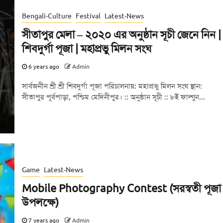
Bengali-Culture
Festival
Latest-News
সীতাপুর মেলা – ২০২০ এর অনুষ্ঠান সূচী জেনে নিন |
শিবদুর্গা পূজা | মহাপ্রভু মিলন সংঘ
6 years ago
Admin
সার্বজনীন শ্রী শ্রী শিবদুর্গা পূজা পরিচালনায়: মহাপ্রভু মিলন সংঘ স্থান:
সীতাপুর পূর্বপাড়া, পশ্চিম মেদিনীপুর। :: অনুষ্ঠান সূচী :: ৮ই ফাল্গুন...
Game
Latest-News
Mobile Photography Contest (সরস্বতী পূজা
উপলক্ষে)
7 years ago
Admin