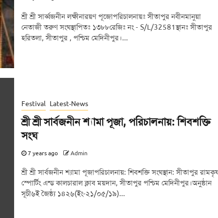
শ্রী শ্রী সার্ব্বজনীন লক্ষীনারয়ণ পূজোপরিচালনায়ঃ সীতাপুর নবীনমানুয়া
নেতাজী তরুণ সংঘস্থাপিতঃ ১৩৮৮রেজিঃ নং - S/L/32581স্থানঃ সীতাপুর
হরিতলা, সীতাপুর , পশ্চিম মেদিনীপুর।...
Festival
Latest-News
শ্রী শ্রী সার্বজনীন শ্যামা পূজা, পরিচালনায়: শিবশক্তি
সংঘ
7 years ago
Admin
শ্রী শ্রী সার্বজনীন শ্যামা পূজাপরিচালনায়: শিবশক্তি সংঘস্থান: সীতাপুর রামকৃষ্
স্পোর্টিং এন্ড কালচারাল ক্লাব ময়দান, সীতাপুর পশ্চিম মেদিনীপুর।অনুষ্ঠান
সূচী৬ই জৈষ্ঠ্য ১৪২৬(ইং-২১/০৫/১৯)...