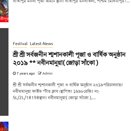
সীতাপুর মনসা পূজা কমিটি স্থানঃ সীতাপুর মনসাতলা, পশ্চিম মেদিনীপুর।...
Festival
Latest-News
শ্রী শ্রী সর্বজনীন শ্মশানকালী পূজা ও বার্ষিক অনুষ্ঠান
২০১৯ ** নবীনমানুয়া( জোড়া সাঁকো )
7 years ago
Admin
শ্রী শ্রী সর্বজনীন শ্মশানকালী পূজা ও বার্ষিক অনুষ্ঠান ২০১৯পরিচালনায়ঃ
নবীমমানুয়া ফাইভ স্টার ক্লাব।স্থাপিতঃ ১৯৯৮রেজিঃ নং-
SL/2L/18198স্থানঃ নবীনমানুয়া( জোড়া সাঁকো ),...