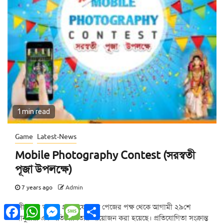
1 min read
Game
Latest-News
Mobile Photography Contest (সরস্বতী
পূজা উপলক্ষে)
7 years ago
Admin
"সীতাপুর আমার গ্রাম" ফেসবুক পেজের পক্ষ থেকে আগামী ২৯শে
Facebook
WhatsApp
Messenger
Message
Share
জানুয়ারী এক প্রতিযোগিতার আয়োজন করা হয়েছে। প্রতিযোগিতা সংক্রান্ত