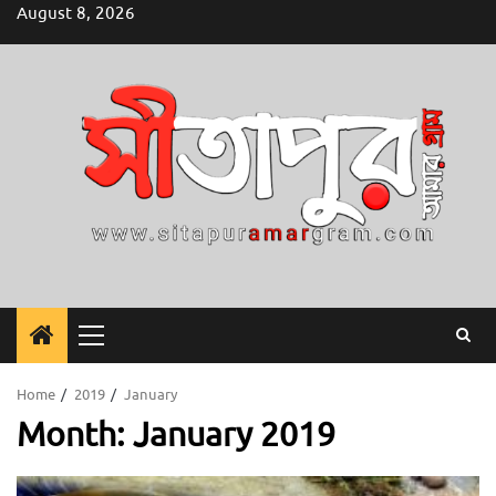
Skip
August 8, 2026
to
content
Primary
Menu
Home
2019
January
Month:
January 2019