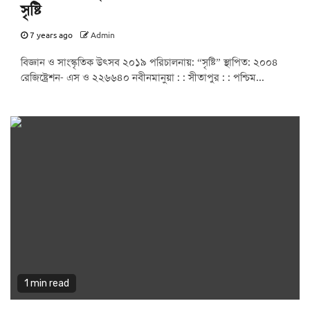
সৃষ্টি
7 years ago
Admin
বিজ্ঞান ও সাংস্কৃতিক উৎসব ২০১৯ পরিচালনায়: “সৃষ্টি” স্থাপিত: ২০০৪
রেজিষ্ট্রেশন- এস ও ২২৬৬৪০ নবীনমানুয়া : : সীতাপুর : : পশ্চিম...
1 min read