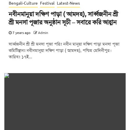
Bengali-Culture
Festival
Latest-News
নবীনমানুয়া দক্ষিণ পাড়া ( আমদহ), সার্ব্বজনীন শ্রী
শ্রী মনসা পূজার অনুষ্ঠান সূচী – সবারে করি আহ্বান
7 years ago
Admin
সার্ব্বজনীন শ্রী শ্রী মনসা পূজা পরিঃ নবীন মানুয়া দক্ষিণ পাড়া মনসা পূজা
কমিটিস্থানঃ নবীনমানুয়া দক্ষিণ পাড়া ( আমদহ), পশ্চিম মেদিনীপুর।
তারিখঃ ১৭ই...