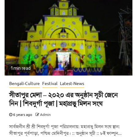
1 min read
Bengali-Culture
Festival
Latest-News
সীতাপুর মেলা – ২০২০ এর অনুষ্ঠান সূচী জেনে
নিন | শিবদুর্গা পূজা | মহাপ্রভু মিলন সংঘ
6 years ago
Admin
সার্বজনীন শ্রী শ্রী শিবদুর্গা পূজা পরিচালনায়: মহাপ্রভু মিলন সংঘ স্থান:
সীতাপুর পূর্বপাড়া, পশ্চিম মেদিনীপুর। :: অনুষ্ঠান সূচী :: ৮ই ফাল্গুন...