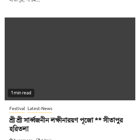
সীতাপুর, পশ্চিম...
1 min read
Festival
Latest-News
শ্রী শ্রী সার্ব্বজনীন লক্ষীনারয়ণ পূজো ** সীতাপুর
হরিতলা