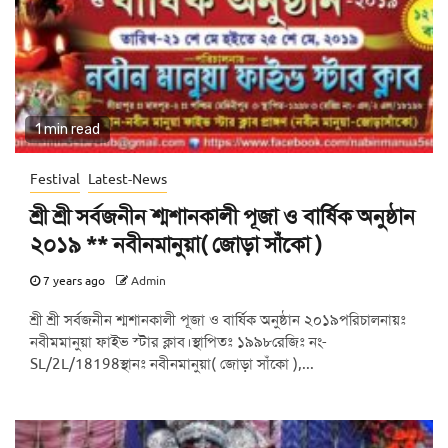
1 min read
Festival
Latest-News
শ্রী শ্রী সর্বজনীন শ্মশানকালী পূজা ও বার্ষিক অনুষ্ঠান
২০১৯ ** নবীনমানুয়া( জোড়া সাঁকো )
7 years ago
Admin
শ্রী শ্রী সর্বজনীন শ্মশানকালী পূজা ও বার্ষিক অনুষ্ঠান ২০১৯পরিচালনায়ঃ
নবীমমানুয়া ফাইভ স্টার ক্লাব।স্থাপিতঃ ১৯৯৮রেজিঃ নং-
SL/2L/18198স্থানঃ নবীনমানুয়া( জোড়া সাঁকো ),...