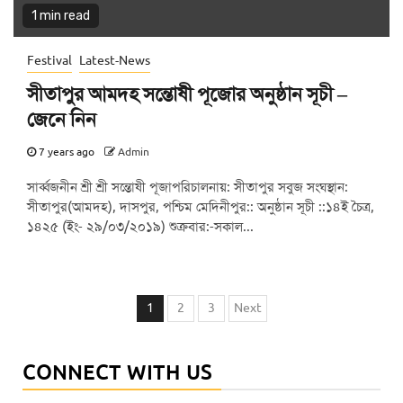
1 min read
Festival
Latest-News
সীতাপুর আমদহ সন্তোষী পূজোর অনুষ্ঠান সূচী –
জেনে নিন
7 years ago
Admin
সার্ব্বজনীন শ্রী শ্রী সন্তোষী পূজাপরিচালনায়: সীতাপুর সবুজ সংঘস্থান:
সীতাপুর(আমদহ), দাসপুর, পশ্চিম মেদিনীপুর:: অনুষ্ঠান সূচী ::১৪ই চৈত্র,
১৪২৫ (ইং- ২৯/০৩/২০১৯) শুক্রবার:-সকাল...
Posts
1
2
3
Next
navigation
CONNECT WITH US