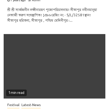
7 years ago
Admin
শ্রী শ্রী সার্ব্বজনীন লক্ষীনারয়ণ পূজোপরিচালনায়ঃ সীতাপুর নবীনমানুয়া
নেতাজী তরুণ সংঘস্থাপিতঃ ১৩৮৮রেজিঃ নং - S/L/32581স্থানঃ
সীতাপুর হরিতলা, সীতাপুর , পশ্চিম মেদিনীপুর।...
1 min read
Festival
Latest-News