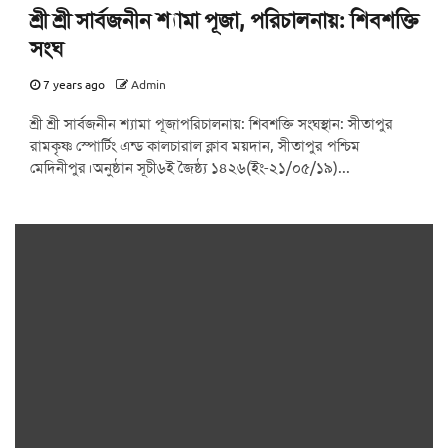
শ্রী শ্রী সার্বজনীন শ্যামা পূজা, পরিচালনায়: শিবশক্তি
সংঘ
7 years ago
Admin
শ্রী শ্রী সার্বজনীন শ্যামা পূজাপরিচালনায়: শিবশক্তি সংঘস্থান: সীতাপুর
রামকৃষ্ণ স্পোর্টিং এন্ড কালচারাল ক্লাব ময়দান, সীতাপুর পশ্চিম
মেদিনীপুর।অনুষ্ঠান সূচী৬ই জৈষ্ঠ্য ১৪২৬(ইং-২১/০৫/১৯)...