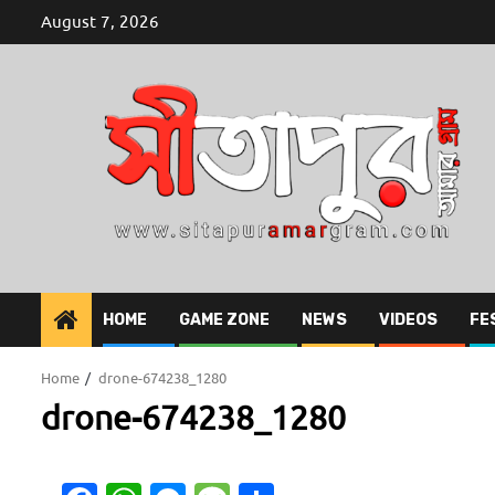
Skip
August 7, 2026
to
content
HOME
GAME ZONE
NEWS
VIDEOS
FE
Home
drone-674238_1280
drone-674238_1280