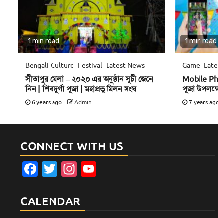
1 min read
1 min read
Bengali-Culture
Festival
Latest-News
Game
Late
সীতাপুর মেলা – ২০২০ এর অনুষ্ঠান সূচী জেনে
Mobile Ph
নিন | শিবদুর্গা পূজা | মহাপ্রভু মিলন সংঘ
পূজা উপলক্ষ
6 years ago
Admin
7 years ag
CONNECT WITH US
Facebook
Twitter
Instagram
YouTube
Channel
CALENDAR