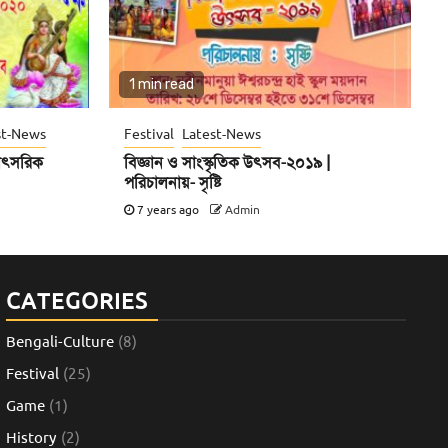
1 min read
st-News
Festival
Latest-News
 বাৎসরিক
বিজ্ঞান ও সাংস্কৃতিক উৎসব-২০১৯ |
পরিচালনায়- সৃষ্টি
7 years ago
Admin
CATEGORIES
Bengali-Culture
(8)
Festival
(25)
Game
(1)
History
(2)