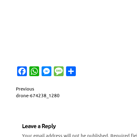
Facebook
WhatsApp
Messenger
Message
Share
Continue
Previous
drone-674238_1280
Reading
Leave a Reply
Your email address will not be published.
Required fi