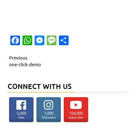
Facebook
WhatsApp
Messenger
Message
Share
Continue
Previous
one-click-demo
Reading
CONNECT WITH US
5,000
1,000
104,000
Fans
Followers
Subscriber