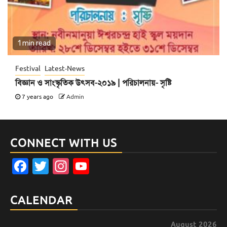
1 min read
Festival
Latest-News
বিজ্ঞান ও সাংস্কৃতিক উৎসব-২০১৯ | পরিচালনায়- সৃষ্টি
7 years ago
Admin
CONNECT WITH US
Facebook
Twitter
Instagram
YouTube
Channel
CALENDAR
August 2026